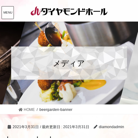
コ
ナ
ン
ビ
MENU
テ
ゲ
ン
ー
ツ
シ
に
ョ
移
ン
動
に
メディア
移
動
HOME
beergarden-banner
2021年3月31日
/ 最終更新日 :
2021年3月31日
diamondadmin