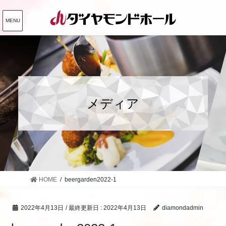
コ
ナ
ン
ビ
MENU
テ
ゲ
ン
ー
ツ
シ
に
ョ
移
ン
動
に
メディア
移
動
HOME
beergarden2022-1
2022年4月13日
/ 最終更新日 :
2022年4月13日
diamondadmin