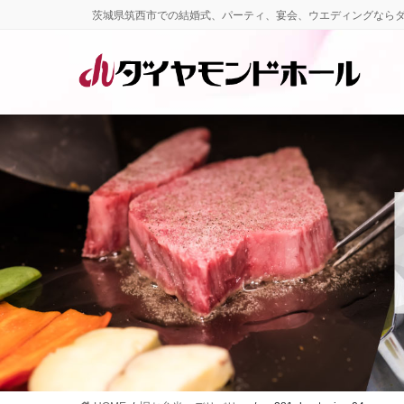
コ
ナ
茨城県筑西市での結婚式、パーティ、宴会、ウエディングなら
ン
ビ
テ
ゲ
ン
ー
ツ
シ
に
ョ
移
ン
動
に
移
動