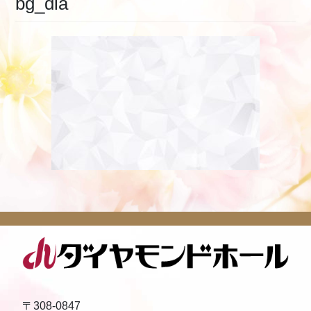
bg_dia
〒308-0847