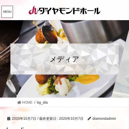
コ
ナ
ン
ビ
MENU
テ
ゲ
ン
ー
ツ
シ
に
ョ
移
ン
動
に
メディア
移
動
HOME
bg_dia
2020年10月7日
/ 最終更新日 :
2020年10月7日
diamondadmin