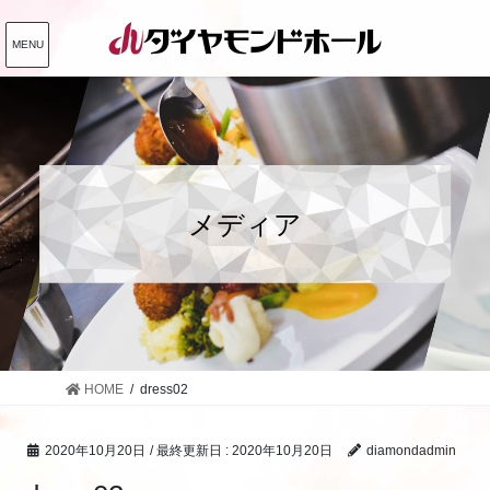
コ
ナ
ン
ビ
MENU
テ
ゲ
ン
ー
ツ
シ
に
ョ
移
ン
動
に
メディア
移
動
HOME
dress02
2020年10月20日
/ 最終更新日 :
2020年10月20日
diamondadmin