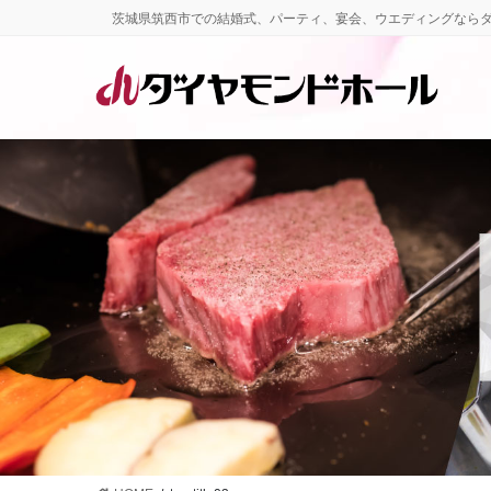
コ
ナ
茨城県筑西市での結婚式、パーティ、宴会、ウエディングなら
ン
ビ
テ
ゲ
ン
ー
ツ
シ
に
ョ
移
ン
動
に
移
動