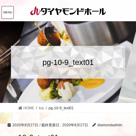
コ
ナ
ン
ビ
MENU
テ
ゲ
ン
ー
ツ
シ
に
ョ
移
ン
動
に
pg-10-9_text01
移
動
HOME
top
pg-10-9_text01
2020年8月27日
/ 最終更新日 :
2020年8月27日
diamondadmin