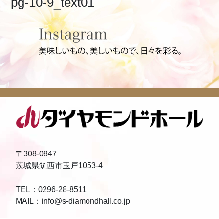
pg-10-9_text01
〒308-0847
茨城県筑西市玉戸1053-4
TEL：0296-28-8511
MAIL：info@s-diamondhall.co.jp