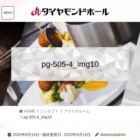
コ
ナ
ン
ビ
MENU
テ
ゲ
ン
ー
ツ
シ
に
ョ
移
ン
動
に
pg-505-4_img10
移
動
HOME
コンセプト
ブライズルーム
pg-505-4_img10
2020年9月14日
/ 最終更新日 :
2020年9月14日
diamondadmin